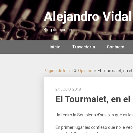
Saltar
al
Alejandro Vidal
contenido
Blog de opinión
Inicio
Trayectoria
Contacto
Página de Inicio
Opinión
El Tourmalet, en e
24 JULIO, 2018
El Tourmalet, en el
Ja tenim la Seu plena d’ous o lo que es lo m
En primer lugar les confieso que no le v