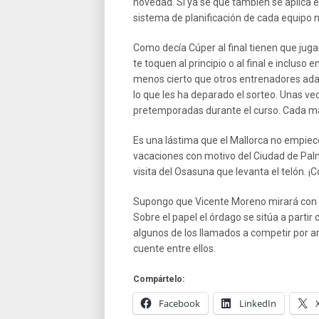
novedad. Si ya sé que también se aplica e
sistema de planificación de cada equipo 
Como decía Cúper al final tienen que juga
te toquen al principio o al final e inclus
menos cierto que otros entrenadores adap
lo que les ha deparado el sorteo. Unas ve
pretemporadas durante el curso. Cada maestr
Es una lástima que el Mallorca no empiec
vacaciones con motivo del Ciudad de Pal
visita del Osasuna que levanta el telón. ¡
Supongo que Vicente Moreno mirará con s
Sobre el papel el órdago se sitúa a part
algunos de los llamados a competir por arr
cuente entre ellos.
Compártelo:
Facebook
LinkedIn