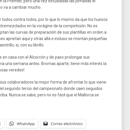
n la Premier, pero una vez estudiadas las jornadas el
no va a cambiar mucho.
r todos contra todos, por lo que lo mismo da que los huesos
o entremezclados en la vorágine de la competición. No es
tan las curvas de preparación de sus plantillas en orden a
ces aprietan aquí y otras allá e incluso se montan pequeñas
illo, si, con su librillo.
e en casa con el Alcorcón y de paso prolongar sus
ma una semana antes. Bromas aparte, tiene más interés la
Cosas veredes!.
us colaboradores la mejor forma de afrontar lo que viene.
ir del segundo tercio del campeonato donde caen seguidos
iba. Nunca se sabe, pero no es fácil que el Mallorca se
X
WhatsApp
Correo electrónico